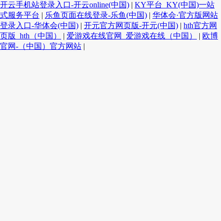
开云手机站登录入口-开云online(中国)
|
KY平台_KY(中国)一站
式服务平台
|
乐鱼页面在线登录-乐鱼(中国)
|
华体会·官方版网站
登录入口-华体会(中国)
|
开元官方网页版-开元(中国)
|
hth官方网
页版_hth（中国）
|
爱游戏在线官网_爱游戏在线（中国）
|
欧博
官网-（中国）官方网站
|