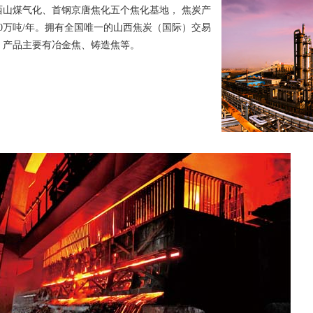
西山煤气化、首钢京唐焦化五个焦化基地， 焦炭产
80万吨/年。拥有全国唯一的山西焦炭（国际）交易
。产品主要有冶金焦、铸造焦等。