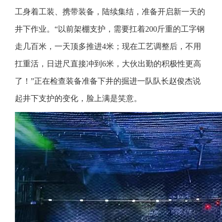
工身着工装、携带装备，陆续集结，准备开启新一天的
井下作业。“以前架棚支护，需要扛着200斤重的工字钢
走几百米，一天顶多推进4米；现在工艺调整后，不用
扛重活，日进尺直接冲到6米，大伙出勤的积极性更高
了！”正在检查装备准备下井的掘进一队队长赵俊杰说
起井下支护的变化，脸上满是笑意。