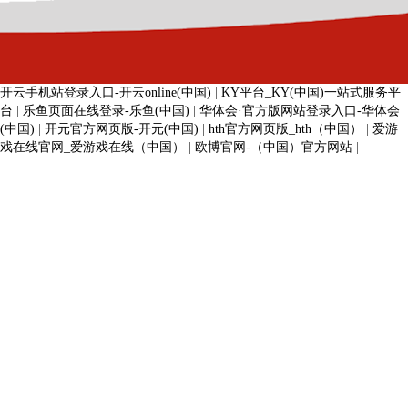
开云手机站登录入口-开云online(中国)
|
KY平台_KY(中国)一站式服务平
台
|
乐鱼页面在线登录-乐鱼(中国)
|
华体会·官方版网站登录入口-华体会
(中国)
|
开元官方网页版-开元(中国)
|
hth官方网页版_hth（中国）
|
爱游
戏在线官网_爱游戏在线（中国）
|
欧博官网-（中国）官方网站
|