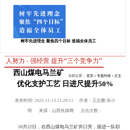
树牢先进理念 聚焦四个目标 造福全体员工
人努力 · 强经营 提升“三个竞争力”
西山煤电马兰矿
当前位置：
首页
»
专题列表
»
正文
优化支护工艺 日进尺提升50%
发布时间: 2025-11-13 21:29:11 作者：王志鹏 张小
明 来源：山西焦煤网 点击次数：
10月22日，在西山煤电马兰矿井口旁，掘进一队职