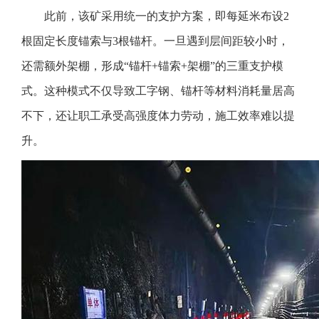
此前，该矿采用统一的支护方案，即每延米布设2
根固定长度锚索与3根锚杆。一旦遇到层间距较小时，
还需额外架棚，形成“锚杆+锚索+架棚”的三重支护模
式。这种模式不仅导致工字钢、锚杆等材料消耗量居高
不下，还让职工承受高强度体力劳动，施工效率难以提
升。