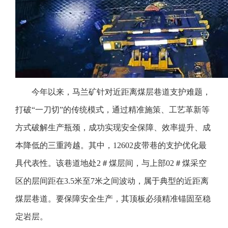
今年以来，马兰矿针对近距离煤层巷道支护难题，
打破“一刀切”的传统模式，通过精准施策、工艺革新等
方式破解生产瓶颈，成功实现安全保障、效率提升、成
本降低的三重跨越。其中，12602皮带巷的支护优化最
具代表性。该巷道地处2＃煤层间，与上部02＃煤采空
区的层间距在3.5米至7米之间波动，属于典型的近距离
煤层巷道。要保障安全生产，其顶板必须精准锚固至稳
定岩层。