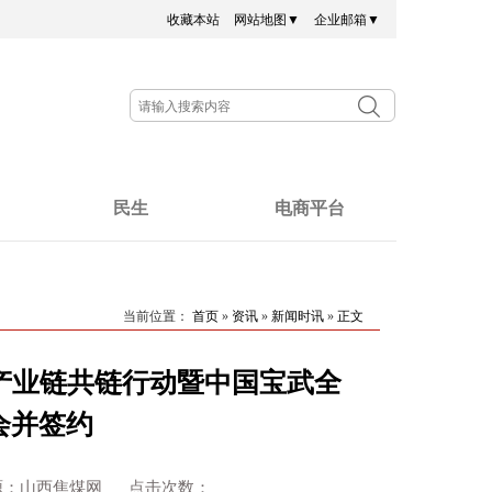
收藏本站
网站地图▼
企业邮箱▼
民生
电商平台
当前位置：
首页
»
资讯
»
新闻时讯
»
正文
代产业链共链行动暨中国宝武全
会并签约
廉政 来源：山西焦煤网 点击次数：