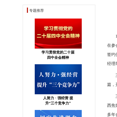
专题推荐
在参
学习贯彻党的二十届
签约
四中全会精神
经理
篇，
人努力 · 强经营 提
升“三个竞争力”
西焦
多年