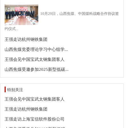
10月29日，山西焦煤、中国煤科战略合作协议签
约仪式...
王强走访杭州钢铁集团
山西焦煤党委理论学习中心组学...
王强会见中国宝武太钢集团客人
山西焦煤受邀参加2025新型低碳...
特别关注
王强会见中国宝武太钢集团客人
王强走访杭州钢铁集团
王强走访上海宝信软件股份公司