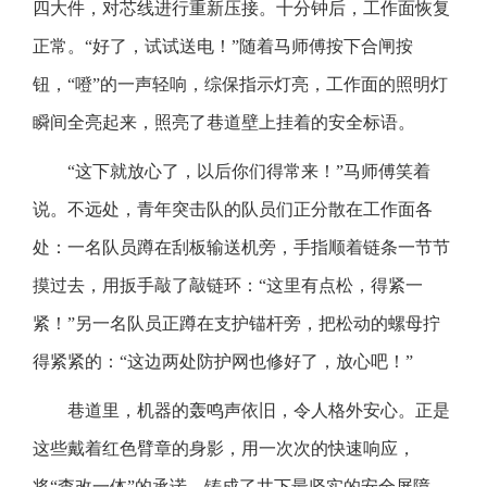
四大件，对芯线进行重新压接。十分钟后，工作面恢复
正常。“好了，试试送电！”随着马师傅按下合闸按
钮，“噔”的一声轻响，综保指示灯亮，工作面的照明灯
瞬间全亮起来，照亮了巷道壁上挂着的安全标语。
“这下就放心了，以后你们得常来！”马师傅笑着
说。不远处，青年突击队的队员们正分散在工作面各
处：一名队员蹲在刮板输送机旁，手指顺着链条一节节
摸过去，用扳手敲了敲链环：“这里有点松，得紧一
紧！”另一名队员正蹲在支护锚杆旁，把松动的螺母拧
得紧紧的：“这边两处防护网也修好了，放心吧！”
巷道里，机器的轰鸣声依旧，令人格外安心。正是
这些戴着红色臂章的身影，用一次次的快速响应，
将“查改一体”的承诺，铸成了井下最坚实的安全屏障。