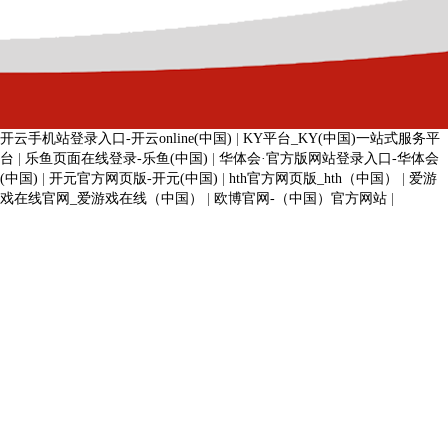
开云手机站登录入口-开云online(中国)
|
KY平台_KY(中国)一站式服务平
台
|
乐鱼页面在线登录-乐鱼(中国)
|
华体会·官方版网站登录入口-华体会
(中国)
|
开元官方网页版-开元(中国)
|
hth官方网页版_hth（中国）
|
爱游
戏在线官网_爱游戏在线（中国）
|
欧博官网-（中国）官方网站
|