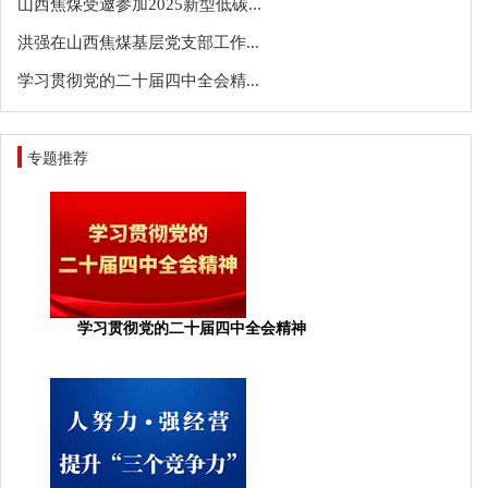
山西焦煤受邀参加2025新型低碳...
洪强在山西焦煤基层党支部工作...
学习贯彻党的二十届四中全会精...
专题推荐
学习贯彻党的二十届四中全会精神