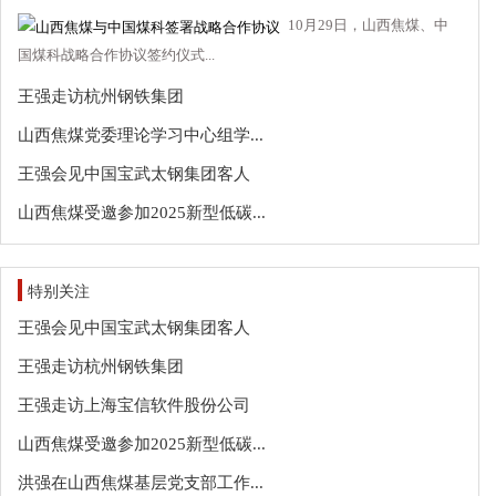
10月29日，山西焦煤、中
国煤科战略合作协议签约仪式...
王强走访杭州钢铁集团
山西焦煤党委理论学习中心组学...
王强会见中国宝武太钢集团客人
山西焦煤受邀参加2025新型低碳...
特别关注
王强会见中国宝武太钢集团客人
王强走访杭州钢铁集团
王强走访上海宝信软件股份公司
山西焦煤受邀参加2025新型低碳...
洪强在山西焦煤基层党支部工作...