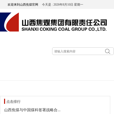
欢迎来到山西焦煤官网
今天是 : 2026年8月10日 星期一
点击排行
山西焦煤与中国煤科签署战略合...