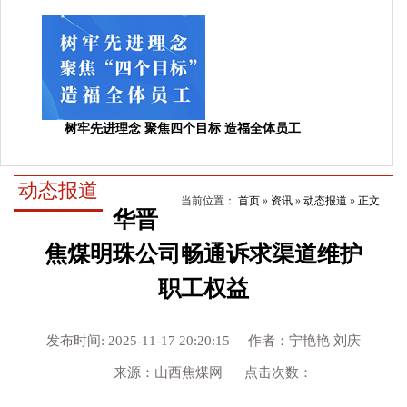
树牢先进理念 聚焦四个目标 造福全体员工
动态报道
当前位置：
首页
»
资讯
»
动态报道
»
正文
华晋
焦煤明珠公司畅通诉求渠道维护
职工权益
发布时间: 2025-11-17 20:20:15 作者：宁艳艳 刘庆
来源：山西焦煤网 点击次数：