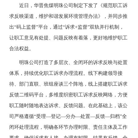
近日，华晋焦煤明珠公司制定下发了《规范职工诉
求反映渠道，维护和谐发展环境管理办法》，并同步推
出“码上监督”平台，通过“诉求+监督”双轨并行机制，
让职工意见有处提、问题反映有着落，更好地维护职工
合法权益。
明珠公司打造了多层次、全闭环的诉求反映与处置
体系，持续优化职工诉求办理流程。线下构建领导接
待、部门直联、班组座谈三个阵地，线上搭建职工诉求
反馈二维码平台，多维度织密职工诉求反映网络，方便
职工随时随地表达诉求、反馈问题。在此基础上，该公
司严格遵循“受理—登记—分办—处置—反馈—归档”全
闭环处理流程，明确各环节办理时限、责任主体及工作
要求，确保诉求有人接、办理有时限、结果有反馈、全