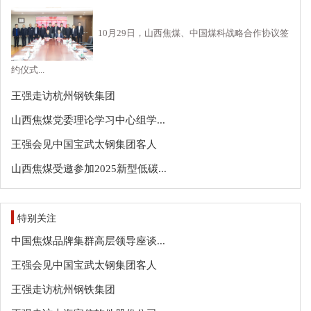
10月29日，山西焦煤、中国煤科战略合作协议签
约仪式...
王强走访杭州钢铁集团
山西焦煤党委理论学习中心组学...
王强会见中国宝武太钢集团客人
山西焦煤受邀参加2025新型低碳...
特别关注
中国焦煤品牌集群高层领导座谈...
王强会见中国宝武太钢集团客人
王强走访杭州钢铁集团