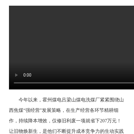
今年以来，霍州煤电吕梁山煤电洗煤厂紧紧围绕山
西焦煤“强经营”发展策略，在生产经营各环节精耕细
作，持续降本增效，仅修旧利废一项就省下207万元！
让旧物焕新生，是他们不断提升成本竞争力的生动实践