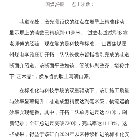
国煤炭报 点击次数：
巷道深处，激光测距仪的红点在岩壁上精准移动，
显示屏上的读数已精确到0.1毫米。“过去巷道成型多靠
老师傅的经验，现在靠的是科技和标准。”山西焦煤霍
州煤电李雅庄矿开拓二队队长侯东哲指着刚完成的巷道
断面介绍道。该断面平整如镜，管线排列整齐，堪称井
下“艺术品”，侯东哲的脸上写满自豪。
在标准化与科技手段的双重驱动下，该矿施工质量
与效率显著提升：巷道成型精度达到毫米级，物流运输
效率实现翻番。其中，开拓二队单月进尺达271米，刷
新纪录；全矿总进尺突破720米，完成率达111.3%。这
些成果，得益于该矿自2024年以来持续推进的标准化安