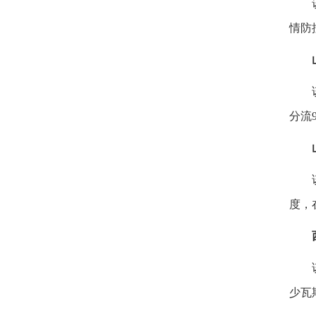
情防
分流
度，
少瓦