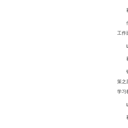
工作
策之
学习