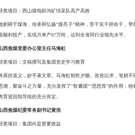
获奖项目：西山煤电斜沟矿综采队高产高效
他躬耕于煤海，传承和弘扬“煤亮子”精神，苦干实干拼命干，
面顺利投产，实现月单产87万吨，达到全省同行业领先水平。
山西焦煤党委办公室主任马海虹
获奖项目：文稿撰写及集团党史学习教育
铁肩担道义，妙手著文章。马海虹朝乾夕惕、孜孜以求，笔耕不
思潮，聚奋斗之力量，充分发挥了“智囊团”“思想库”的作用；
教育巡回指导组的充分肯定。
山西焦煤纪委常务副书记黄浩
获奖项目：集团向监督要效益