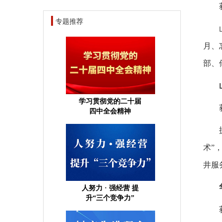
专题推荐
月、
部、
学习贯彻党的二十届
四中全会精神
术”
井服
人努力 · 强经营 提
升“三个竞争力”