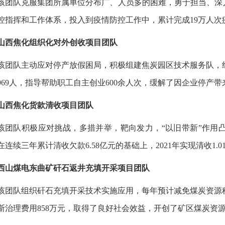
该团队克服集团所属单位分布广、人员多的困难，勇于担当、深
控指挥和工作体系，投入到疫情防控工作中，累计完成19万人次
山西焦化组织化对外创收项目团队
该团队主动应对停产放假困局，积极组建焦炭园区技术服务队，组
969人，指导帮助职工自主创业600余人次，缓解了因企业停产
山西焦化货款清收项目团队
该团队积极应对挑战，多措并举，靶向发力，“以旧带新”作用
在连续三年累计清收欠款6.58亿元的基础上，2021年实现清收1.0
西山煤电东曲矿矸石返井充填开采项目团队
该团队组织矸石充填开采技术实施应用，每年预计减免煤炭资源税3
斯治理费用858万元，取得了良好社会效益，开创了矿区煤炭资