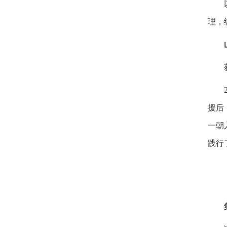
理，
援后
一朝
践行