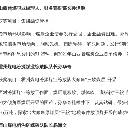
山西焦煤职业经理人、财务部副部长孙泽源
获奖项目：集团融资管控
受市场环境影响，煤炭企业债券发行受阻，企业融资困难。孙
敏锐捕捉市场动向，洞察先机、扫除障碍、解决问题，发行9期债券
体节约利息费用的51.25%，创2021年山西省煤炭企业首单债券
霍州煤电汾源煤业综放队队长孙华奇
获奖项目：霍州煤电汾源煤业综放队大倾角“三软煤层”开采
面对汾源煤业综放工作面，煤层顶板软、煤体软、底板软“三软”
度的大倾角厚煤层开采的困难，孙华奇扎根井下、认真钻研，带
1.95万吨，探索出大倾角厚煤层“三软”地质条件放顶煤开采的成
西山煤电斜沟矿综采队队长杨海文