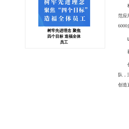
范应
60
树牢先进理念 聚焦
四个目标 造福全体
员工
队，
创造