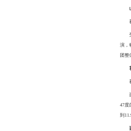
演，
团整
47
到1