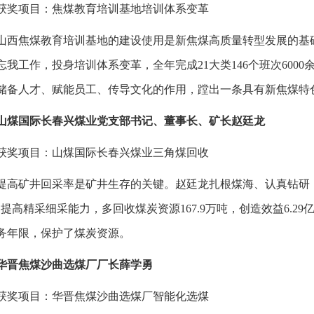
获奖项目：焦煤教育培训基地培训体系变革
山西焦煤教育培训基地的建设使用是新焦煤高质量转型发展的基
忘我工作，投身培训体系变革，全年完成21大类146个班次600
储备人才、赋能员工、传导文化的作用，蹚出一条具有新焦煤特
山煤国际长春兴煤业党支部书记、董事长、矿长赵廷龙
获奖项目：山煤国际长春兴煤业三角煤回收
提高矿井回采率是矿井生存的关键。赵廷龙扎根煤海、认真钻研
，提高精采细采能力，多回收煤炭资源167.9万吨，创造效益6.
务年限，保护了煤炭资源。
华晋焦煤沙曲选煤厂厂长薛学勇
获奖项目：华晋焦煤沙曲选煤厂智能化选煤