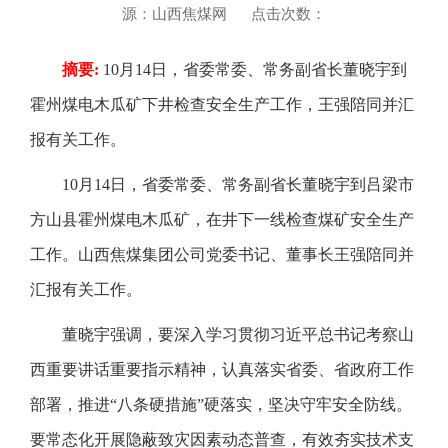
源：山西焦煤网 点击次数：
摘要:
10月14日，省委常委、常务副省长董晓宇到
霍州煤电木瓜矿下井检查安全生产工作，王强陪同并汇
报有关工作。
10月14日，省委常委、常务副省长董晓宇到吕梁市
方山县霍州煤电木瓜矿，在井下一线检查煤矿安全生产
工作。山西焦煤集团公司党委书记、董事长王强陪同并
汇报有关工作。
董晓宇强调，要深入学习贯彻习近平总书记考察山
西重要讲话重要指示精神，认真落实省委、省政府工作
部署，推进“八条硬措施”硬落实，坚决守牢安全防线。
要常态化开展隐蔽致灾因素动态普查，有效夯实技术支