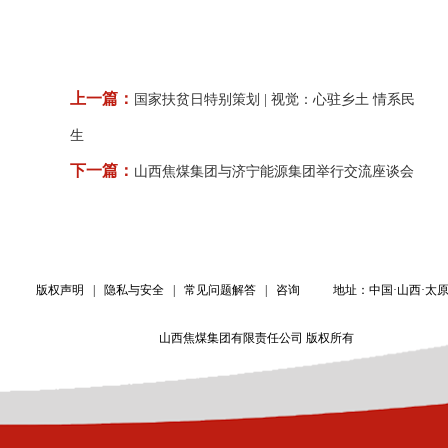
上一篇：
国家扶贫日特别策划 | 视觉：心驻乡土 情系民
生
下一篇：
山西焦煤集团与济宁能源集团举行交流座谈会
版权声明
隐私与安全
常见问题解答
咨询
|
|
|
地址：中国·山西·太
山西焦煤集团有限责任公司 版权所有