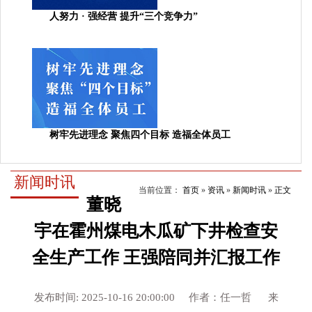
人努力 · 强经营 提升“三个竞争力”
树牢先进理念 聚焦四个目标 造福全体员工
新闻时讯
当前位置：
首页
»
资讯
»
新闻时讯
»
正文
董晓
宇在霍州煤电木瓜矿下井检查安
全生产工作 王强陪同并汇报工作
发布时间: 2025-10-16 20:00:00 作者：任一哲 来