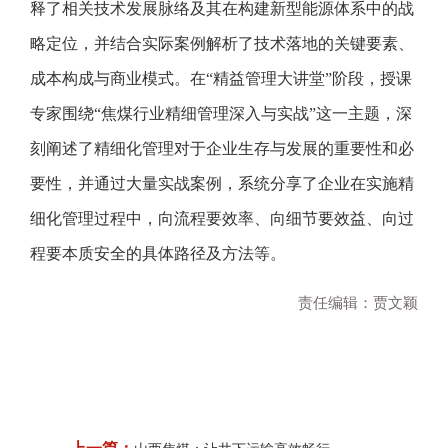
释了相关技术发展脉络及其在构建新型能源体系中的战
略定位，并结合实际案例解析了技术落地的关键要素、
成本构成与商业模式。在“精益管理大讲堂”阶段，授课
专家围绕“焦煤行业精细管理深入与实战”这一主题，深
刻阐述了精细化管理对于企业生存与发展的重要性和必
要性，并通过大量实战案例，系统分享了企业在实施精
细化管理过程中，向流程要效率、向细节要效益、向过
程要本质安全的具体路径及方法等。
责任编辑：贾文颖