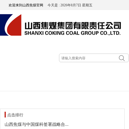
欢迎来到山西焦煤官网
今天是 : 2026年8月7日 星期五
点击排行
山西焦煤与中国煤科签署战略合...