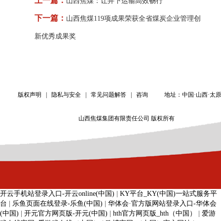
上一篇：
山西焦煤：让井下运输高效畅行
下一篇：
山西焦煤119项成果荣获全省煤炭企业管理创
新优秀成果奖
版权声明
隐私与安全
常见问题解答
咨询
|
|
|
地址：中国·山西·太
山西焦煤集团有限责任公司 版权所有
开云手机站登录入口-开云online(中国)
|
KY平台_KY(中国)一站式服务平
台
|
乐鱼页面在线登录-乐鱼(中国)
|
华体会·官方版网站登录入口-华体会
(中国)
|
开元官方网页版-开元(中国)
|
hth官方网页版_hth（中国）
|
爱游