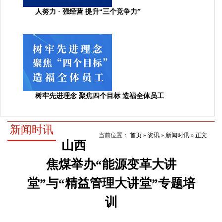
人努力 · 强经营 提升“三个竞争力”
树牢先进理念 聚焦四个目标 造福全体员工
新闻时讯
当前位置：
首页
»
资讯
»
新闻时讯
»
正文
山西
焦煤举办“能源变革大讲
堂”与“精益管理大讲堂”专题培
训