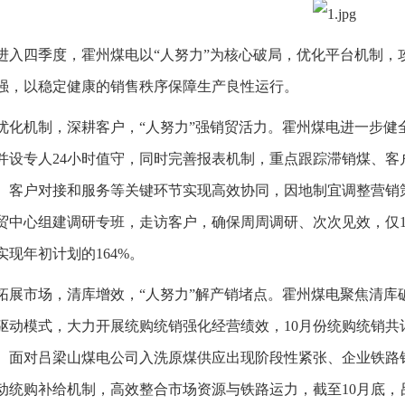
进入四季度，霍州煤电以“人努力”为核心破局，优化平台机制，
强，以稳定健康的销售秩序保障生产良性运行。
优化机制，深耕客户，“人努力”强销贸活力。霍州煤电进一步健
并设专人24小时值守，同时完善报表机制，重点跟踪滞销煤、客
、客户对接和服务等关键环节实现高效协同，因地制宜调整营销
贸中心组建调研专班，走访客户，确保周周调研、次次见效，仅10
实现年初计划的164%。
拓展市场，清库增效，“人努力”解产销堵点。霍州煤电聚焦清库
驱动模式，大力开展统购统销强化经营绩效，10月份统购统销共计销售
。面对吕梁山煤电公司入洗原煤供应出现阶段性紧张、企业铁路
动统购补给机制，高效整合市场资源与铁路运力，截至10月底，